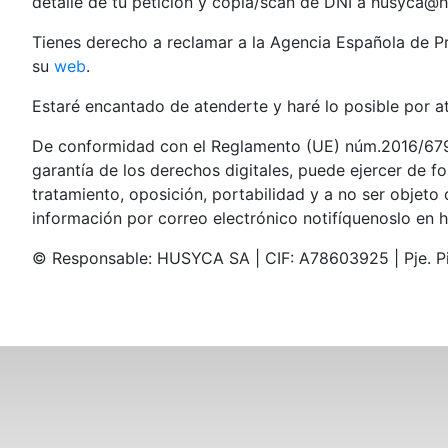
detalle de tu petición y copia/scan de DNI a husyca@
Tienes derecho a reclamar a la Agencia Española de P
su
web
.
Estaré encantado de atenderte y haré lo posible por at
De conformidad con el Reglamento (UE) núm.2016/679,
garantía de los derechos digitales, puede ejercer de fo
tratamiento, oposición, portabilidad y a no ser objet
información por correo electrónico notifíquenoslo en
h
©️ Responsable: HUSYCA SA | CIF: A78603925 | Pje. Pi